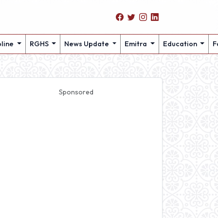
pline
RGHS
News Update
Emitra
Education
F
Sponsored