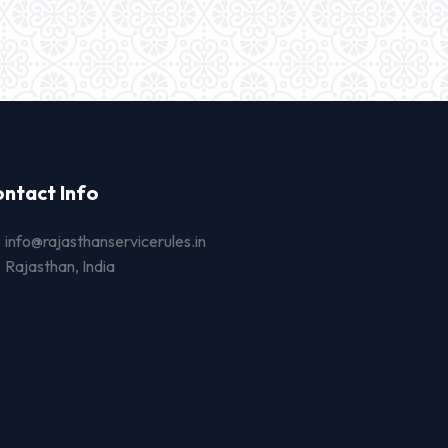
ntact Info
info@rajasthanservicerules.in
Rajasthan, India