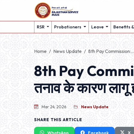
RSR
Probationers
Leave
Benefits 
Home
News Update
8th Pay Commission:..
8th Pay Commissi
तनाव के कारण लागू होन
Mar 24, 2026
News Update
SHARE THIS ARTICLE
WhatsApp
Facebook
X