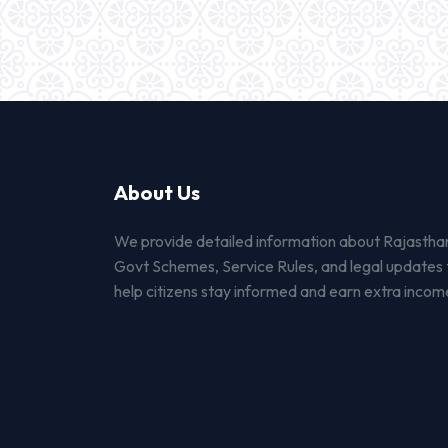
About Us
We provide detailed information about Rajastha
Govt Schemes, Service Rules, and legal updates 
help citizens stay informed and earn extra incom