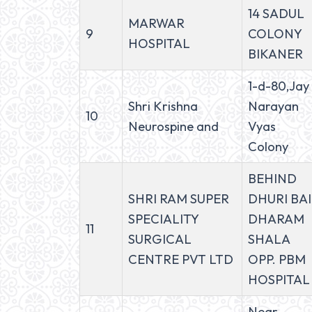
14 SADUL
MARWAR
9
COLONY
HOSPITAL
BIKANER
1-d-80,Jay
Shri Krishna
Narayan
10
Neurospine and
Vyas
Colony
BEHIND
SHRI RAM SUPER
DHURI BAI
SPECIALITY
DHARAM
11
SURGICAL
SHALA
CENTRE PVT LTD
OPP. PBM
HOSPITAL
Near