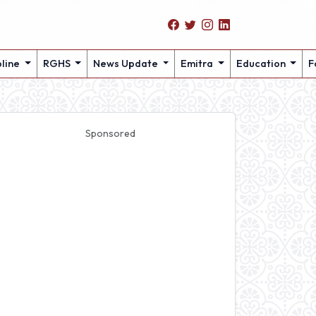
pline
RGHS
News Update
Emitra
Education
F
Sponsored