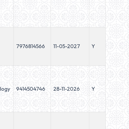
7976814566
11-05-2027
Y
ology
9414504746
28-11-2026
Y