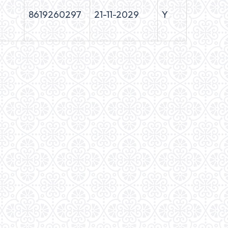
8619260297
21-11-2029
Y