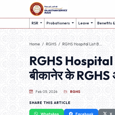
RSR
Probationers
Leave
Benefits 
Home
RGHS
RGHS Hospital List B...
RGHS Hospital 
बीकानेर के RGHS अ
Feb 05, 2026
RGHS
SHARE THIS ARTICLE
WhatsApp
Facebook
X