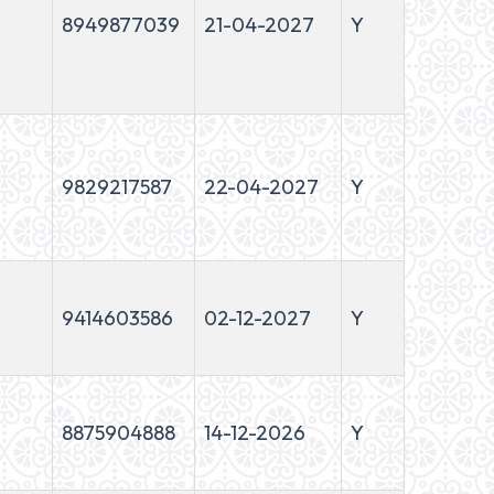
8949877039
21-04-2027
Y
9829217587
22-04-2027
Y
9414603586
02-12-2027
Y
8875904888
14-12-2026
Y