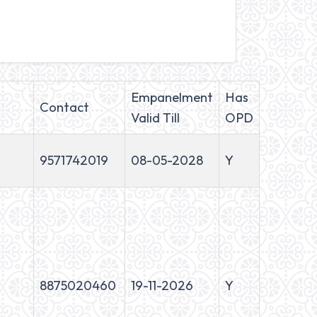
Empanelment
Has
Contact
Valid Till
OPD
9571742019
08-05-2028
Y
8875020460
19-11-2026
Y