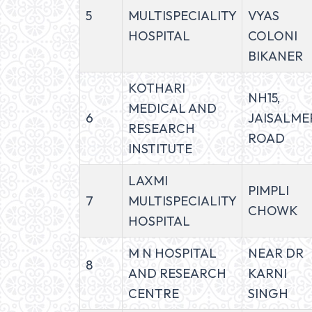
5
MULTISPECIALITY
VYAS
HOSPITAL
COLONI
BIKANER
KOTHARI
NH15,
MEDICAL AND
6
JAISALME
RESEARCH
ROAD
INSTITUTE
LAXMI
PIMPLI
7
MULTISPECIALITY
CHOWK
HOSPITAL
M N HOSPITAL
NEAR DR
8
AND RESEARCH
KARNI
CENTRE
SINGH