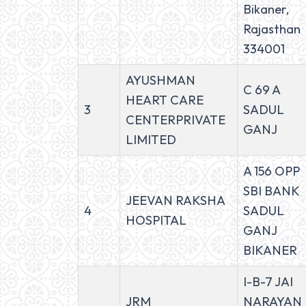
Bikaner,
Rajasthan
334001
AYUSHMAN
C 69 A
HEART CARE
3
SADUL
CENTERPRIVATE
GANJ
LIMITED
A 156 OPP
SBI BANK
JEEVAN RAKSHA
4
SADUL
HOSPITAL
GANJ
BIKANER
I-B-7 JAI
JRM
NARAYAN