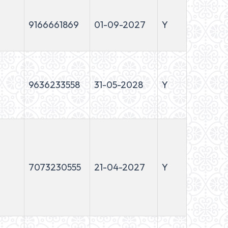
9166661869
01-09-2027
Y
9636233558
31-05-2028
Y
7073230555
21-04-2027
Y