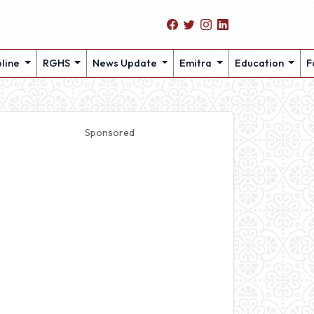
pline
RGHS
News Update
Emitra
Education
F
Sponsored