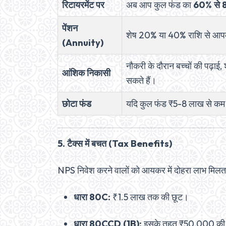
रिटायरमेंट पर
अब आप कुल फंड का
60% से
पेंशन
शेष 20% या 40% राशि से आपको
(Annuity)
नौकरी के दौरान बच्चों की पढ़ाई,
आंशिक निकासी
सकते हैं।
छोटा फंड
यदि कुल फंड ₹5-8 लाख से कम है
5. टैक्स में बचत (Tax Benefits)
NPS निवेश करने वालों को आयकर में दोहरा लाभ मिलता
धारा 80C:
₹1.5 लाख तक की छूट।
धारा 80CCD (1B):
इसके तहत ₹50,000 की अत