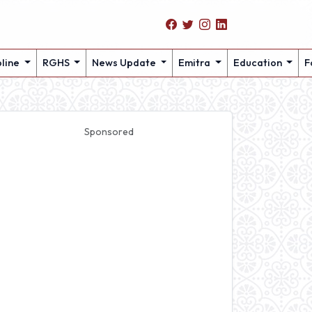
pline
RGHS
News Update
Emitra
Education
F
Sponsored