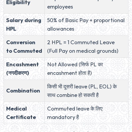
Eligibility
employees
Salary during
50% of Basic Pay + proportional
HPL
allowances
Conversion
2 HPL = 1 Commuted Leave
to Commuted
(Full Pay on medical grounds)
Encashment
Not Allowed (सिर्फ PL का
(नगदीकरण)
encashment होता है)
किसी भी दूसरी leave (PL, EOL) के
Combination
साथ combine हो सकती है
Medical
Commuted leave के लिए
Certificate
mandatory है